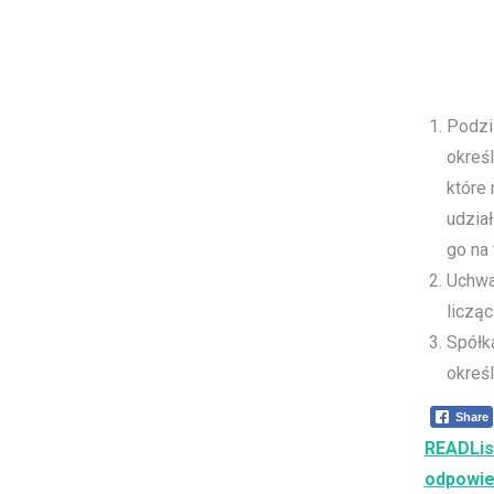
Podzi
okreś
które
udział
go na
Uchwał
liczą
Spółk
okreś
Share
READ
Li
odpowie