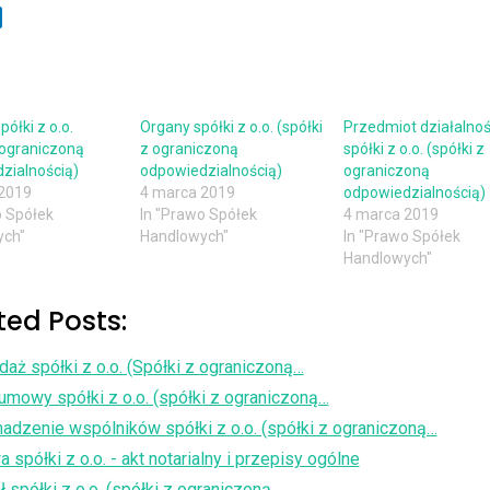
ółki z o.o.
Organy spółki z o.o. (spółki
Przedmiot działalnoś
 ograniczoną
z ograniczoną
spółki z o.o. (spółki z
zialnością)
odpowiedzialnością)
ograniczoną
2019
4 marca 2019
odpowiedzialnością)
o Spółek
In "Prawo Spółek
4 marca 2019
ych"
Handlowych"
In "Prawo Spółek
Handlowych"
ted Posts:
aż spółki z o.o. (Spółki z ograniczoną…
umowy spółki z o.o. (spółki z ograniczoną…
adzenie wspólników spółki z o.o. (spółki z ograniczoną…
spółki z o.o. - akt notarialny i przepisy ogólne
ł spółki z o.o. (spółki z ograniczoną…