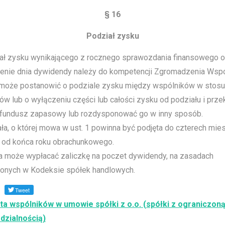
§ 16
Podział zysku
ał zysku wynikającego z rocznego sprawozdania finansowego o
lenie dnia dywidendy należy do kompetencji Zgromadzenia Wspó
 może postanowić o podziale zysku między wspólników w stosu
ów lub o wyłączeniu części lub całości zysku od podziału i prze
 fundusz zapasowy lub rozdysponować go w inny sposób.
a, o której mowa w ust. 1 powinna być podjęta do czterech mies
c od końca roku obrachunkowego.
a może wypłacać zaliczkę na poczet dywidendy, na zasadach
lonych w Kodeksie spółek handlowych.
Tweet
sta wspólników w umowie spółki z o.o. (spółki z ograniczon
dzialnością)