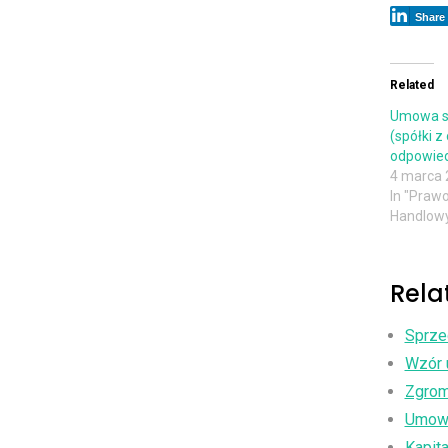
Share
Related
Umowa sp
(spółki z
odpowied
4 marca 
In "Praw
Handlow
Rela
Sprzed
Wzór 
Zgrom
Umowa 
Kapita