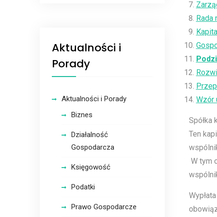
Zarzą
Rada 
Kapita
Aktualności i
Gospo
Podzi
Porady
Rozwią
Przep
Aktualności i Porady
Wzór 
Biznes
Spółka 
Ten kapi
Działalność
Gospodarcza
wspólni
W tym c
Księgowość
wspólni
Podatki
Wypłata
Prawo Gospodarcze
obowiąz