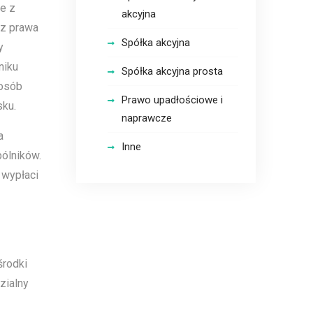
e z
akcyjna
az prawa
Spółka akcyjna
y
niku
Spółka akcyjna prosta
posób
Prawo upadłościowe i
ysku.
naprawcze
a
Inne
ólników.
 wypłaci
środki
zialny