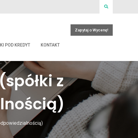
Zapytaj o Wycenę!
KI POD KREDYT
KONTAKT
(spółki z
lnością)
 odpowiedzialnością)