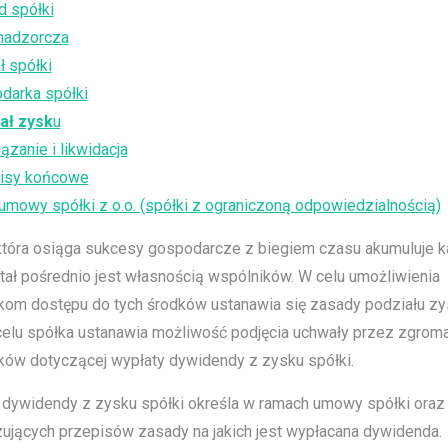
d spółki
nadzorcza
ł spółki
darka spółki
ał zysk
u
zanie i likwidacja
isy końcowe
umowy spółki z o.o. (spółki z ograniczoną odpowiedzialnością)
która osiąga sukcesy gospodarcze z biegiem czasu akumuluje ka
tał pośrednio jest własnością wspólników. W celu umożliwienia
kom dostępu do tych środków ustanawia się zasady podziału zy
elu spółka ustanawia możliwość podjęcia uchwały przez zgrom
ków dotyczącej wypłaty dywidendy z zysku spółki.
 dywidendy z zysku spółki określa w ramach umowy spółki oraz
ujących przepisów zasady na jakich jest wypłacana dywidenda.