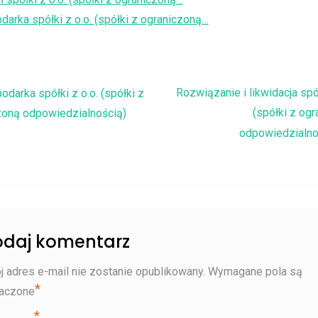
arka spółki z o.o. (spółki z ograniczoną…
igacja wpisu
Rozwiązanie i likwidacja spół
odarka spółki z o.o. (spółki z
(spółki z og
zoną odpowiedzialnością)
odpowiedzialno
daj komentarz
j adres e-mail nie zostanie opublikowany.
Wymagane pola są
*
aczone
*