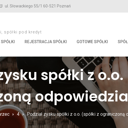
ul. Słowackiego 55/1 60-521 Poznań
, spółki pod kredyt
 SPÓŁKI
REJESTRACJA SPÓŁKI
GOTOWE SPÓŁKI
SPÓŁ
zysku spółki z o.o. 
zoną odpowiedzia
rzec
4
Podział zysku spółki z o.o. (spółki z ograniczoną