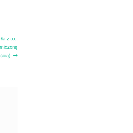
ki z o.o.
raniczoną
ścią)