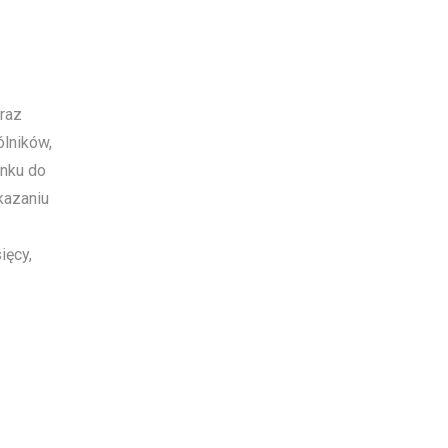
raz
lników,
nku do
kazaniu
ięcy,
ą