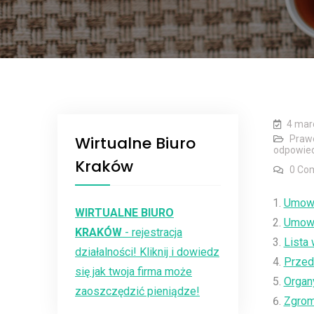
4 mar
Wirtualne Biuro
Praw
odpowied
Kraków
0 Co
Umowa
WIRTUALNE BIURO
Umowa 
KRAKÓW
- rejestracja
Lista
działalności! Kliknij i dowiedz
Przed
się jak twoja firma może
Organ
zaoszczędzić pieniądze!
Zgrom