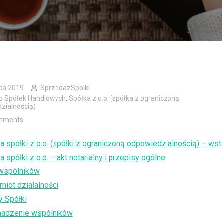
ca 2019
SprzedazSpolki
o Spółek Handlowych
,
Spółka z o.o. (spółka z ograniczoną
zialnością)
mments
 spółki z o.o. (spółki z ograniczoną odpowiedzialnością) – wst
spółki z o.o. – akt notarialny i przepisy ogólne
 wspólników
miot działalności
y Spółki
adzenie wspólników