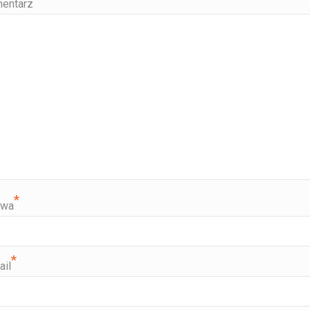
entarz
*
zwa
*
ail