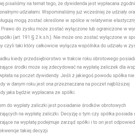
ej pisaliśmy na temat tego, że dywidenda jest wypłacana zgodni
onalnymi udziałami. Wspominaliśmy już wcześniej że udziały or
sługują mogą zostać określone w spółce w relatywnie elastyczn
 Prawo do zysku może zostać wyłączone lub ograniczone w wy
ółki (art. 191 § 2 k.s.h.). Nie może ono zostać wyłączone w s
y czyli taki który całkowicie wyłącza wspólnika do udziału w z
adku kiedy przedsiębiorstwo w trakcie roku obrotowego posiad
zające środki może się zdecydować na wypłatę zaliczek dla wsp
wpłata na poczet dywidendy. Jeśli z jakiegoś powodu spółka nie
dy w danym roku jest ona przeznaczana na poczet najbliższej
dy jaka będzie wypłacana ze spółki.
em do wypłaty zaliczki jest posiadanie środków obrotowych
ających na wypłatę zaliczki. Decyzję o tym czy spółka posiada 
ające na wypłatę podejmuje zarząd spółki i to on jest odpowied
kwencje takiej decyzji.