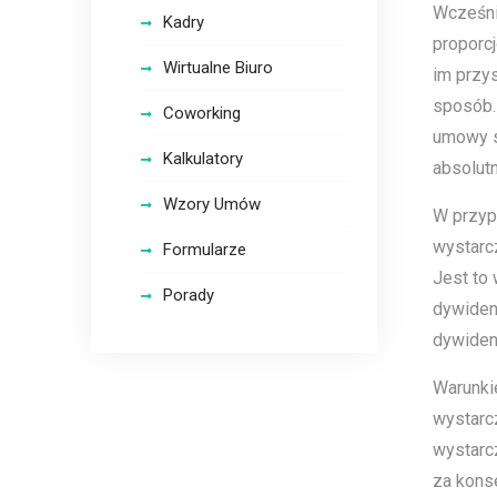
Wcześni
Kadry
proporcj
Wirtualne Biuro
im przy
sposób.
Coworking
umowy sp
Kalkulatory
absolutn
Wzory Umów
W przyp
wystarc
Formularze
Jest to 
Porady
dywiden
dywiden
Warunki
wystarcz
wystarcz
za konse