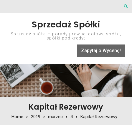
Skip to content
Sprzedaż Spółki
Sprzedaż spółki – porady prawne, gotowe spółki,
spółki pod kredyt
Zapytaj o Wycenę!
Kapitał Rezerwowy
Home
2019
marzec
4
Kapitał Rezerwowy