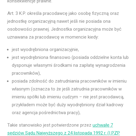
konsekwencje prawne.
Art. 3 K.P. określa pracodawcę jako osobę fizyczną oraz
jednostkę organizacyjną nawet jeśli nie posiada ona
osobowości prawnej. Jednostka organizacyjna może być
uznawana za pracodawcę w momencie kiedy:
jest wyodrębniona organizacyjnie,
jest wyodrębniona finansowo (posiada oddzielne konta lub
dysponuje własnymi środkami na zapłatę wynagrodzenia
pracowników),
posiada zdolność do zatrudniania pracowników w imieniu
własnym (oznacza to że jeśli zatrudnia pracowników w
imieniu spółki lub imieniu cudzym – nie jest pracodawcą,
przykładem może być duży wyodrębniony dział kadrowy
oraz agencja pośrednictwa pracy),
Takie stanowisko jest potwierdzone przez
uchwałę 7
sędziów Sądu Najwyższego z 24 listopada 1992 r. (I PZP