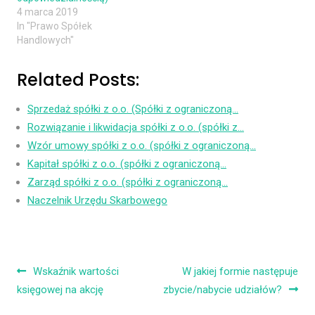
4 marca 2019
In "Prawo Spółek
Handlowych"
Related Posts:
Sprzedaż spółki z o.o. (Spółki z ograniczoną…
Rozwiązanie i likwidacja spółki z o.o. (spółki z…
Wzór umowy spółki z o.o. (spółki z ograniczoną…
Kapitał spółki z o.o. (spółki z ograniczoną…
Zarząd spółki z o.o. (spółki z ograniczoną…
Naczelnik Urzędu Skarbowego
Nawigacja wpisu
Wskaźnik wartości
W jakiej formie następuje
księgowej na akcję
zbycie/nabycie udziałów?