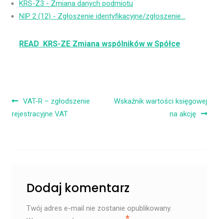
KRS-Z3 - Zmiana danych podmiotu
NIP 2 (12) - Zgłoszenie identyfikacyjne/zgłoszenie…
READ
KRS-ZE Zmiana wspólników w Spółce
Nawigacja wpisu
VAT-R – zgłodszenie
Wskaźnik wartości księgowej
rejestracyjne VAT
na akcję
Dodaj komentarz
Twój adres e-mail nie zostanie opublikowany.
*