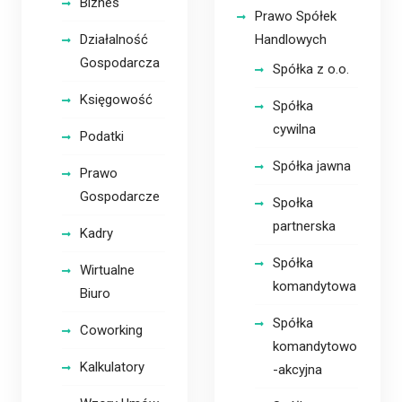
Biznes
Prawo Spółek
Działalność
Handlowych
Gospodarcza
Spółka z o.o.
Księgowość
Spółka
cywilna
Podatki
Spółka jawna
Prawo
Gospodarcze
Społka
partnerska
Kadry
Spółka
Wirtualne
komandytowa
Biuro
Spółka
Coworking
komandytowo
Kalkulatory
-akcyjna