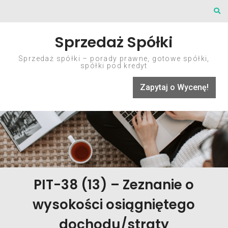
Skip to content
Sprzedaż Spółki
Sprzedaż spółki – porady prawne, gotowe spółki,
spółki pod kredyt
Zapytaj o Wycenę!
PIT-38 (13) – Zeznanie o
wysokości osiągniętego
dochodu/straty