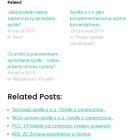
Related
Jakie podatki należy
Spółka z o.o. jako
zapłacić przy sprzedaży
komplementariusz w spółce
spółki?
komandytowej
4 marca 2019
12 czerwca 2019
In "Inne"
In "Prawo Spółek
Handlowych"
Co zrobić z pracownikami
sprzedanej spółki – status
prawny umowy o pracę?
4 marca 2019
In "Aktualności i Porady"
Related Posts:
Sprzedaż spółki z o.o. (Spółki z ograniczoną…
Wzór umowy spółki z o.o. (spółki z ograniczoną…
PCC-3 Podatek od czynności cywilno-prawnych
KRS-ZE Zmiana wspólników w Spółce