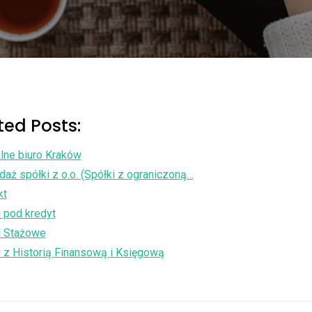
ted Posts:
alne biuro Kraków
aż spółki z o.o. (Spółki z ograniczoną…
kt
 pod kredyt
i Stażowe
i z Historią Finansową i Księgową