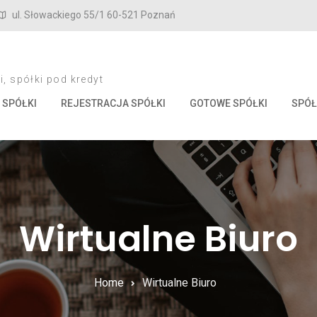
ul. Słowackiego 55/1 60-521 Poznań
, spółki pod kredyt
 SPÓŁKI
REJESTRACJA SPÓŁKI
GOTOWE SPÓŁKI
SPÓŁ
Wirtualne Biuro
Home
Wirtualne Biuro