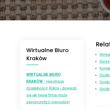
Rela
Wirtualne Biuro
Wirtu
Kraków
Sprzed
Konta
WIRTUALNE BIURO
Spółki
KRAKÓW
- rejestracja
Spółk
działalności! Kliknij i dowiedz
Spółk
się jak twoja firma może
zaoszczędzić pieniądze!