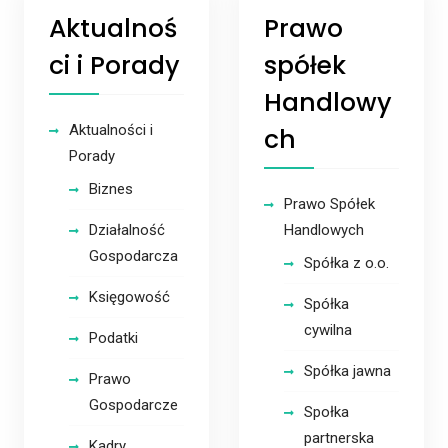
Aktualnoś
Prawo
ci i Porady
spółek
Handlowy
Aktualności i
ch
Porady
Biznes
Prawo Spółek
Działalność
Handlowych
Gospodarcza
Spółka z o.o.
Księgowość
Spółka
cywilna
Podatki
Spółka jawna
Prawo
Gospodarcze
Społka
partnerska
Kadry