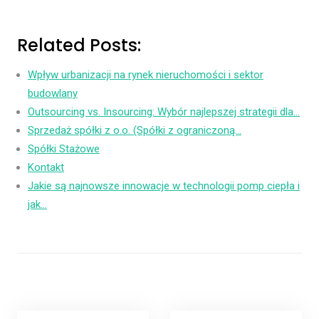
Related Posts:
Wpływ urbanizacji na rynek nieruchomości i sektor
budowlany
Outsourcing vs. Insourcing: Wybór najlepszej strategii dla…
Sprzedaż spółki z o.o. (Spółki z ograniczoną…
Spółki Stażowe
Kontakt
Jakie są najnowsze innowacje w technologii pomp ciepła i
jak…