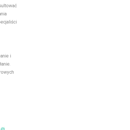
sultować
ania
ecjaliści
.
anie i
anie.
trowych
lti