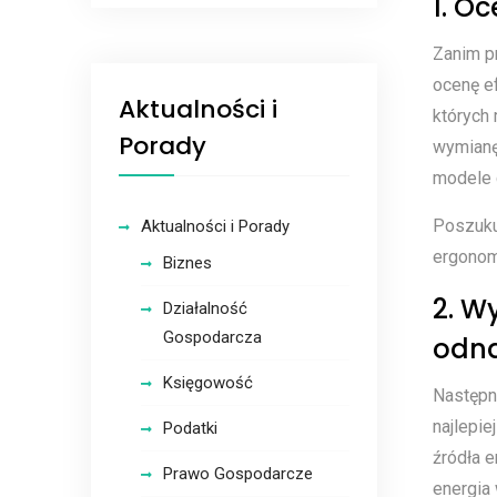
1. O
Zanim p
ocenę e
Aktualności i
których 
Porady
wymianę
modele 
Poszuku
Aktualności i Porady
ergonom
Biznes
2. W
Działalność
Gospodarcza
odna
Księgowość
Następn
najlepi
Podatki
źródła e
Prawo Gospodarcze
energia 