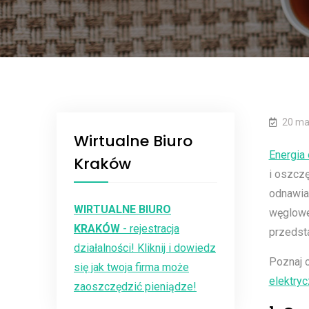
20 ma
Wirtualne Biuro
Energia
Kraków
i oszczę
odnawia
WIRTUALNE BIURO
węglowe 
KRAKÓW
- rejestracja
przedsta
działalności! Kliknij i dowiedz
Poznaj 
się jak twoja firma może
elektry
zaoszczędzić pieniądze!