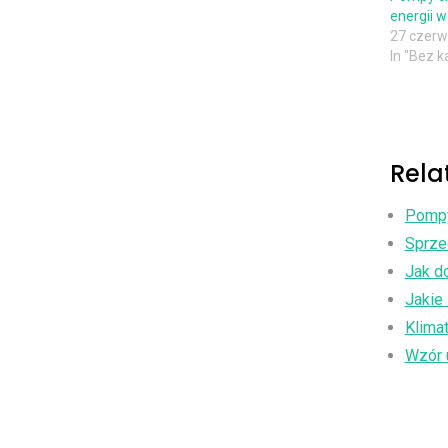
energii w
27 czerw
In "Bez k
Rela
Pompy 
Sprzed
Jak d
Jakie 
Klimat
Wzór 