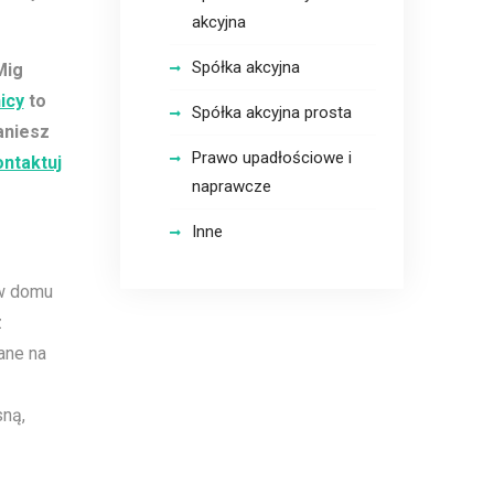
akcyjna
Spółka akcyjna
Mig
icy
to
Spółka akcyjna prosta
aniesz
Prawo upadłościowe i
ntaktuj
naprawcze
Inne
 w domu
z
ane na
sną,