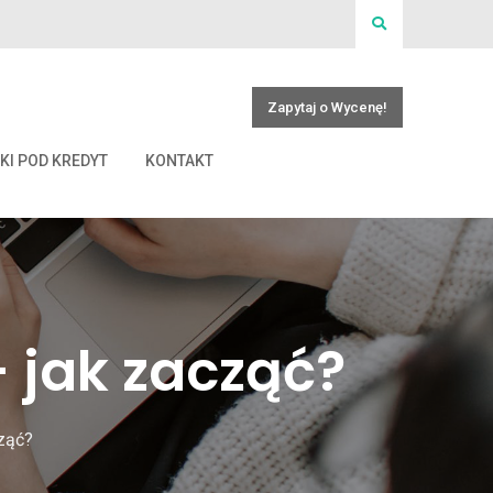
Zapytaj o Wycenę!
KI POD KREDYT
KONTAKT
 jak zacząć?
ząć?