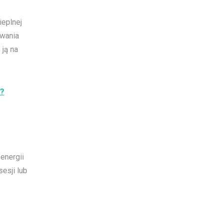
eplnej
wania
 ją na
y?
energii
esji lub