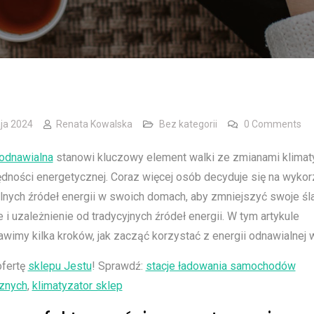
ja 2024
Renata Kowalska
Bez kategorii
0 Comments
 odnawialna
stanowi kluczowy element walki ze zmianami klima
dności energetycznej. Coraz więcej osób decyduje się na wykor
lnych źródeł energii w swoich domach, aby zmniejszyć swoje śl
i uzależnienie od tradycyjnych źródeł energii. W tym artykule
wimy kilka kroków, jak zacząć korzystać z energii odnawialnej 
ofertę
sklepu Jestu
! Sprawdź:
stacje ładowania samochodów
cznych
,
klimatyzator sklep