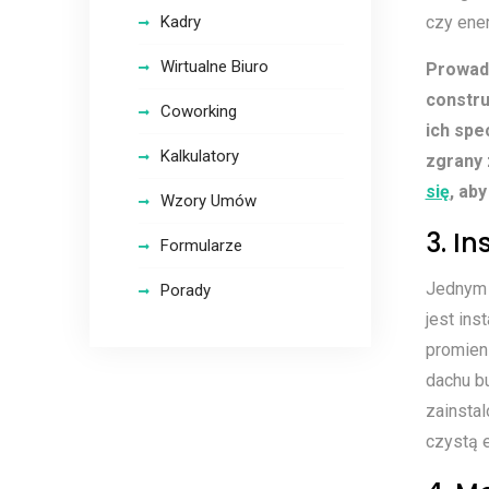
Kadry
czy ener
Wirtualne Biuro
Prowadz
constru
Coworking
ich spe
Kalkulatory
zgrany 
się
, ab
Wzory Umów
3. I
Formularze
Jednym 
Porady
jest ins
promien
dachu bu
zainsta
czystą e