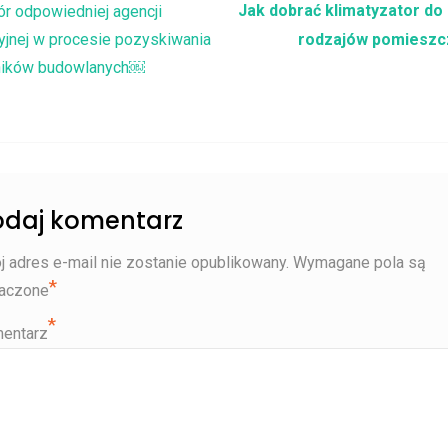
igacja wpisu
Jak dobrać klimatyzator do
r odpowiedniej agencji
yjnej w procesie pozyskiwania
rodzajów pomieszc
ników budowlanych￼
daj komentarz
j adres e-mail nie zostanie opublikowany.
Wymagane pola są
*
aczone
*
entarz