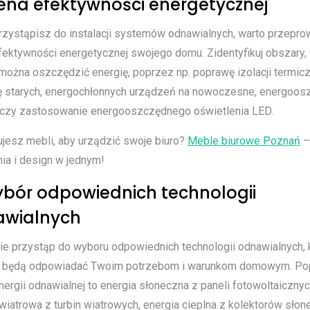
cena efektywności energetycznej
rzystąpisz do instalacji systemów odnawialnych, warto przepro
fektywności energetycznej swojego domu. Zidentyfikuj obszary,
można oszczędzić energię, poprzez np. poprawę izolacji termicz
 starych, energochłonnych urządzeń na nowoczesne, energoos
czy zastosowanie energooszczędnego oświetlenia LED.
jesz mebli, aby urządzić swoje biuro?
Meble biurowe Poznań
–
ia i design w jednym!
ybór odpowiednich technologii
wialnych
ie przystąp do wyboru odpowiednich technologii odnawialnych, 
ej będą odpowiadać Twoim potrzebom i warunkom domowym. Po
nergii odnawialnej to energia słoneczna z paneli fotowoltaicznyc
wiatrowa z turbin wiatrowych, energia cieplna z kolektorów sło