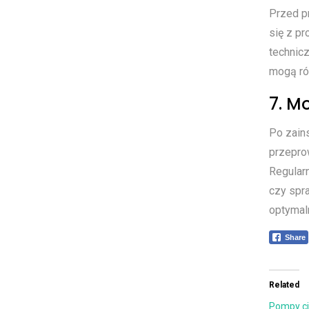
Przed p
się z p
technicz
mogą ró
7. M
Po zains
przepro
Regularn
czy spr
optymal
Share
Related
Pompy cie