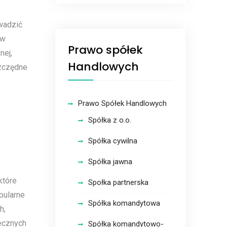
wadzić
 w
Prawo spółek
nej,
Handlowych
zczędne
Prawo Spółek Handlowych
Spółka z o.o.
Spółka cywilna
Spółka jawna
które
Społka partnerska
pularne
Spółka komandytowa
h,
necznych
Spółka komandytowo-