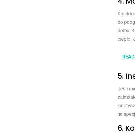
4. M
Kolekto
do podg
domu. Ko
ciepło,
READ
5. I
Jeśli m
zainstal
kinetycz
na specj
6. K