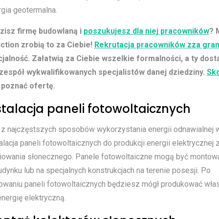
gia geotermalna.
isz firmę budowlaną i
poszukujesz dla niej pracowników
? 
ction zrobią to za Ciebie!
Rekrutacja pracowników zza gran
cjalność. Załatwią za Ciebie wszelkie formalności, a ty dost
zespół wykwalifikowanych specjalistów danej dziedziny.
Sko
y poznać ofertę.
nstalacja paneli fotowoltaicznych
z najczęstszych sposobów wykorzystania energii odnawialnej
talacja paneli fotowoltaicznych do produkcji energii elektrycznej 
iowania słonecznego. Panele fotowoltaiczne mogą być montow
dynku lub na specjalnych konstrukcjach na terenie posesji. Po
lowaniu paneli fotowoltaicznych będziesz mógł produkować wła
nergię elektryczną.