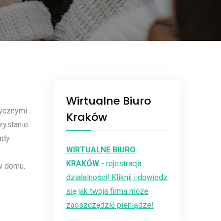
Wirtualne Biuro
tycznymi
Kraków
zystanie
ady
WIRTUALNE BIURO
KRAKÓW
- rejestracja
w domu.
działalności! Kliknij i dowiedz
się jak twoja firma może
zaoszczędzić pieniądze!