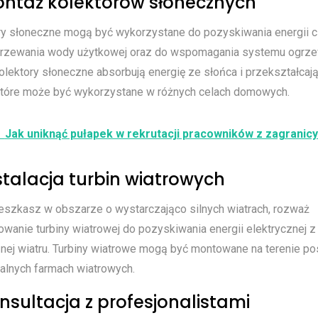
ontaż kolektorów słonecznych
ry słoneczne mogą być wykorzystane do pozyskiwania energii ci
rzewania wody użytkowej oraz do wspomagania systemu ogrze
lektory słoneczne absorbują energię ze słońca i przekształcają
 które może być wykorzystane w różnych celach domowych.
Jak uniknąć pułapek w rekrutacji pracowników z zagranic
nstalacja turbin wiatrowych
ieszkasz w obszarze o wystarczająco silnych wiatrach, rozważ
owanie turbiny wiatrowej do pozyskiwania energii elektrycznej z 
nej wiatru. Turbiny wiatrowe mogą być montowane na terenie pos
alnych farmach wiatrowych.
onsultacja z profesjonalistami