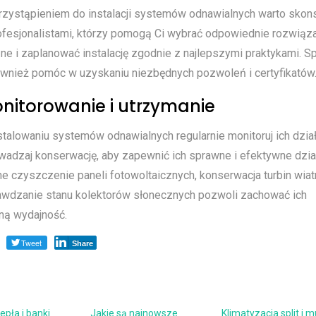
rzystąpieniem do instalacji systemów odnawialnych warto skon
rofesjonalistami, którzy pomogą Ci wybrać odpowiednie rozwiąz
ne i zaplanować instalację zgodnie z najlepszymi praktykami. Sp
wnież pomóc w uzyskaniu niezbędnych pozwoleń i certyfikatów
onitorowanie i utrzymanie
talowaniu systemów odnawialnych regularnie monitoruj ich dział
wadzaj konserwację, aby zapewnić ich sprawne i efektywne dział
e czyszczenie paneli fotowoltaicznych, konserwacja turbin wia
awdzanie stanu kolektorów słonecznych pozwoli zachować ich
ną wydajność.
Tweet
Share
pła i banki
Jakie są najnowsze
Klimatyzacja split i mu