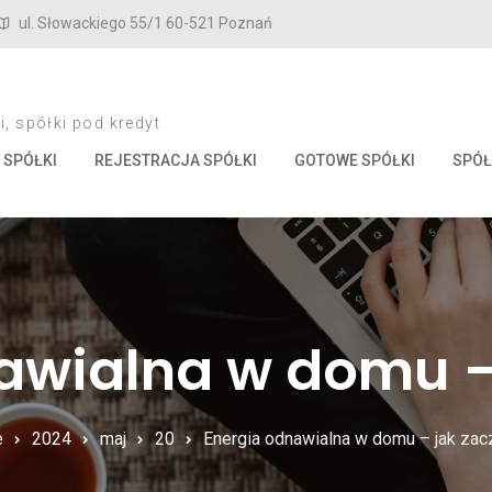
ul. Słowackiego 55/1 60-521 Poznań
, spółki pod kredyt
 SPÓŁKI
REJESTRACJA SPÓŁKI
GOTOWE SPÓŁKI
SPÓŁ
awialna w domu –
e
2024
maj
20
Energia odnawialna w domu – jak zac