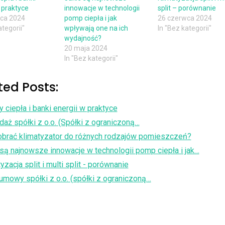
 praktyce
innowacje w technologii
split – porównanie
ca 2024
pomp ciepła i jak
26 czerwca 2024
ategorii"
wpływają one na ich
In "Bez kategorii"
wydajność?
20 maja 2024
In "Bez kategorii"
ted Posts:
ciepła i banki energii w praktyce
aż spółki z o.o. (Spółki z ograniczoną…
obrać klimatyzator do różnych rodzajów pomieszczeń?
są najnowsze innowacje w technologii pomp ciepła i jak…
yzacja split i multi split - porównanie
umowy spółki z o.o. (spółki z ograniczoną…